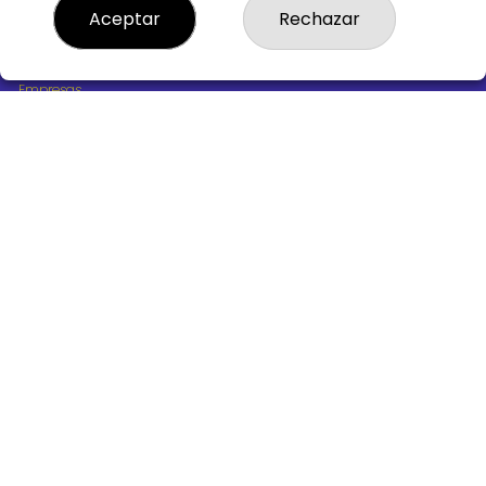
¿Quiénes somos?
Aceptar
Rechazar
Comprar lotería
Resultados
Contacto
Empresas
Boletos digitales
Acceso
Registro
REDES SOCIALES
CONTACTO
ADMINISTRACION DE LOTERIAS Nº10 BURGOS - Receptor
Oficial 18775
947487318
Clica aquí para contactar por WhatsApp
668647944
loteria@victoriagil.com
Vitoria 226 - 09007 BURGOS