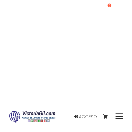
0
ACCESO