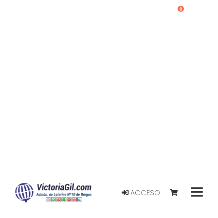
0
ACCESO