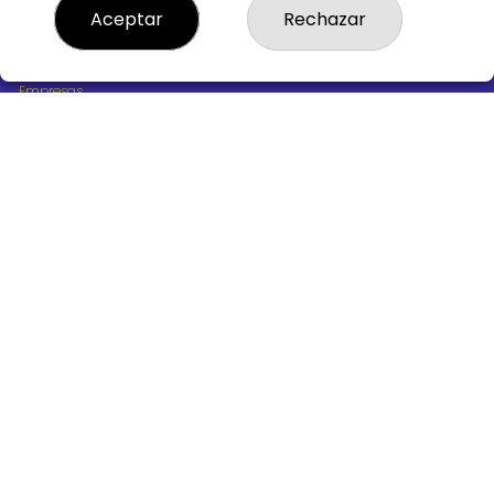
¿Quiénes somos?
Aceptar
Rechazar
Comprar lotería
Resultados
Contacto
Empresas
Boletos digitales
Acceso
Registro
REDES SOCIALES
CONTACTO
ADMINISTRACION DE LOTERIAS Nº10 BURGOS - Receptor
Oficial 18775
947487318
Clica aquí para contactar por WhatsApp
668647944
loteria@victoriagil.com
Vitoria 226 - 09007 BURGOS