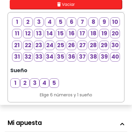
Vaciar
1
2
3
4
5
6
7
8
9
10
11
12
13
14
15
16
17
18
19
20
21
22
23
24
25
26
27
28
29
30
31
32
33
34
35
36
37
38
39
40
Sueño
S
1
2
3
4
5
Elige 6 números y 1 sueño
Mi apuesta