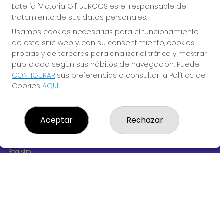
Lotería "Victoria Gil" BURGOS es el responsable del
tratamiento de sus datos personales.
Usamos cookies necesarias para el funcionamiento
de este sitio web y, con su consentimiento, cookies
propias y de terceros para analizar el tráfico y mostrar
publicidad según sus hábitos de navegación. Puede
LOTERÍA "VICTORIA GIL" BURGOS
CONFIGURAR
sus preferencias o consultar la Política de
Cookies
AQUÍ
.
¿Quiénes somos?
Comprar lotería
Resultados
Contacto
Aceptar
Rechazar
Empresas
Boletos digitales
Acceso
Registro
REDES SOCIALES
CONTACTO