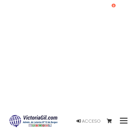
0
ACCESO