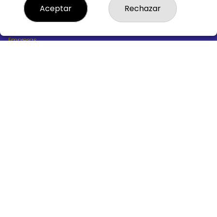
¿Quiénes somos?
Aceptar
Rechazar
Comprar lotería
Resultados
Contacto
Empresas
Boletos digitales
Acceso
Registro
REDES SOCIALES
CONTACTO
ADMINISTRACION DE LOTERIAS Nº10 BURGOS - Receptor
Oficial 18775
947487318
Clica aquí para contactar por WhatsApp
668647944
loteria@victoriagil.com
Vitoria 226 - 09007 BURGOS