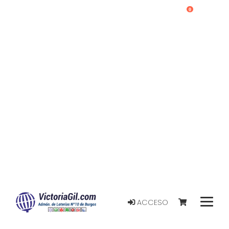
0
ACCESO