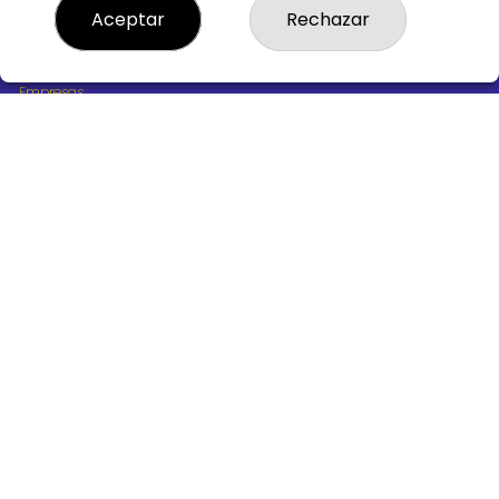
¿Quiénes somos?
Aceptar
Rechazar
Comprar lotería
Resultados
Contacto
Empresas
Boletos digitales
Acceso
Registro
REDES SOCIALES
CONTACTO
ADMINISTRACION DE LOTERIAS Nº10 BURGOS - Receptor
Oficial 18775
947487318
Clica aquí para contactar por WhatsApp
668647944
loteria@victoriagil.com
Vitoria 226 - 09007 BURGOS