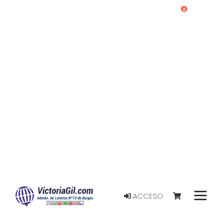
0
ACCESO