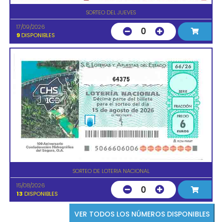
SORTEO DEL JUEVES
17/09/2026
0
9
DISPONIBLES
64375
SORTEO DE LOTERIA NACIONAL
15/08/2026
0
13
DISPONIBLES
VER TODOS LOS NÚMEROS DISPONIBLES