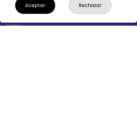
¿Quiénes somos?
Aceptar
Rechazar
Comprar lotería
Resultados
Contacto
Empresas
Boletos digitales
Acceso
Registro
REDES SOCIALES
CONTACTO
ADMINISTRACION DE LOTERIAS Nº10 BURGOS - Receptor
Oficial 18775
947487318
Clica aquí para contactar por WhatsApp
668647944
loteria@victoriagil.com
Vitoria 226 - 09007 BURGOS