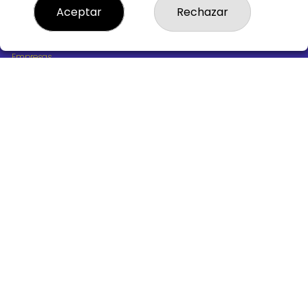
¿Quiénes somos?
Aceptar
Rechazar
Comprar lotería
Resultados
Contacto
Empresas
Boletos digitales
Acceso
Registro
REDES SOCIALES
CONTACTO
ADMINISTRACION DE LOTERIAS Nº10 BURGOS - Receptor
Oficial 18775
947487318
Clica aquí para contactar por WhatsApp
668647944
loteria@victoriagil.com
Vitoria 226 - 09007 BURGOS