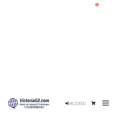
0
ACCESO