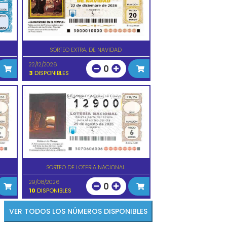
SORTEO EXTRA. DE NAVIDAD
22/12/2026
0
3
DISPONIBLES
SORTEO DE LOTERIA NACIONAL
29/08/2026
0
10
DISPONIBLES
VER TODOS LOS NÚMEROS DISPONIBLES