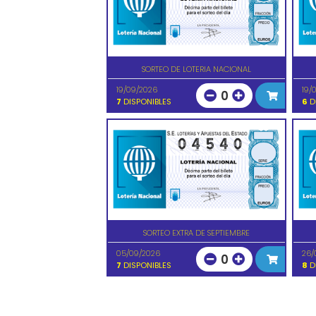
SORTEO DE LOTERIA NACIONAL
19/09/2026
19/
0
7
DISPONIBLES
6
D
SORTEO EXTRA DE SEPTIEMBRE
05/09/2026
26/
0
7
DISPONIBLES
8
D