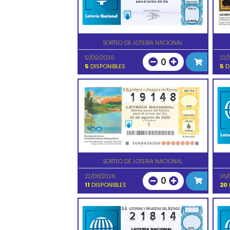
SORTEO DE LOTERIA NACIONAL
12/09/2026
22/
0
5
DISPONIBLES
5
D
SORTEO DE LOTERIA NACIONAL
22/08/2026
26/
0
11
DISPONIBLES
20