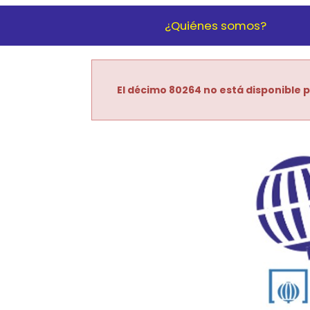
¿Quiénes somos?
El décimo 80264 no está disponible p