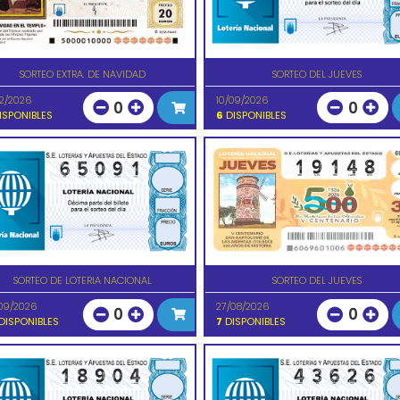
SORTEO EXTRA. DE NAVIDAD
SORTEO DEL JUEVES
12/2026
10/09/2026
0
0
ISPONIBLES
6
DISPONIBLES
SORTEO DE LOTERIA NACIONAL
SORTEO DEL JUEVES
09/2026
27/08/2026
0
0
DISPONIBLES
7
DISPONIBLES