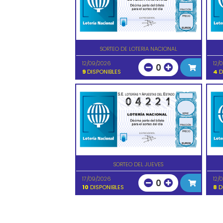
SORTEO DE LOTERIA NACIONAL
12/09/2026
12/
0
9
DISPONIBLES
4
D
SORTEO DEL JUEVES
17/09/2026
12/
0
10
DISPONIBLES
8
D