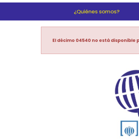
¿Quiénes somos?
El décimo 04540 no está disponible p