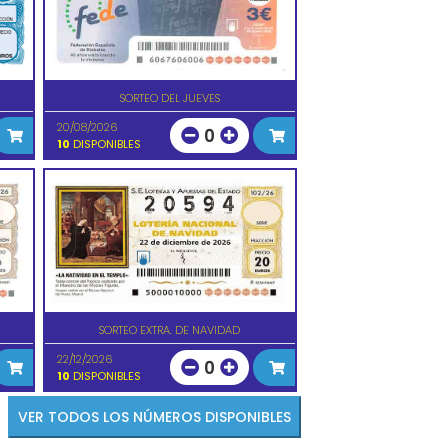
SORTEO DEL JUEVES
20/08/2026
0
10
DISPONIBLES
SORTEO EXTRA. DE NAVIDAD
22/12/2026
0
10
DISPONIBLES
VER TODOS LOS NÚMEROS DISPONIBLES