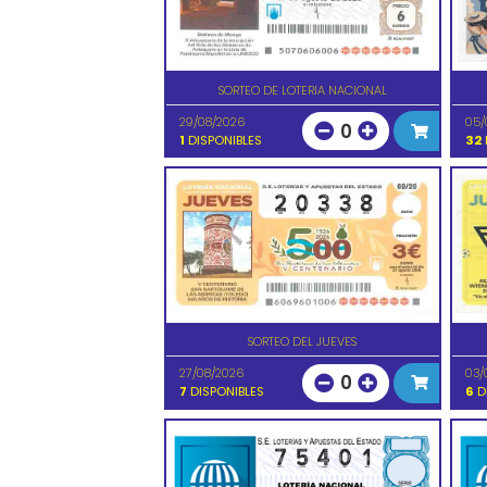
SORTEO DE LOTERIA NACIONAL
29/08/2026
05/
0
1
DISPONIBLES
32
SORTEO DEL JUEVES
27/08/2026
03/
0
7
DISPONIBLES
6
D