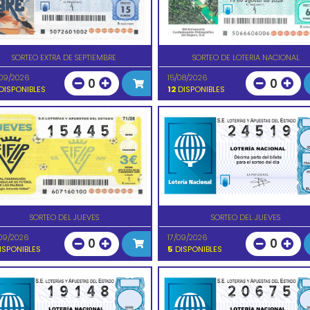
SORTEO EXTRA DE SEPTIEMBRE
SORTEO DE LOTERIA NACIONAL
09/2026
15/08/2026
0
0
DISPONIBLES
12
DISPONIBLES
SORTEO DEL JUEVES
SORTEO DEL JUEVES
09/2026
17/09/2026
0
0
ISPONIBLES
5
DISPONIBLES