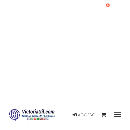
0
ACCESO