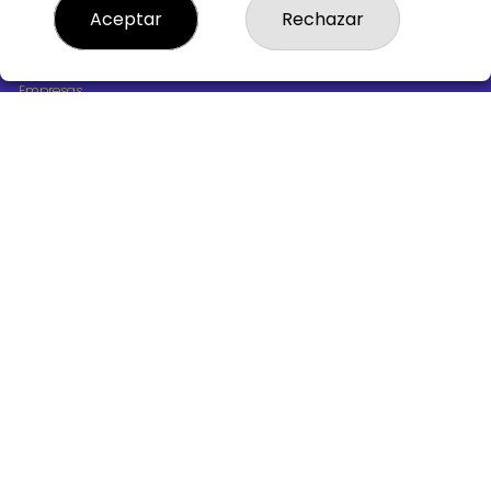
¿Quiénes somos?
Aceptar
Rechazar
Comprar lotería
Resultados
Contacto
Empresas
Boletos digitales
Acceso
Registro
REDES SOCIALES
CONTACTO
ADMINISTRACION DE LOTERIAS Nº10 BURGOS - Receptor
Oficial 18775
947487318
Clica aquí para contactar por WhatsApp
668647944
loteria@victoriagil.com
Vitoria 226 - 09007 BURGOS