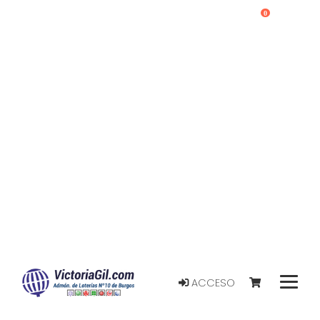
0
ACCESO