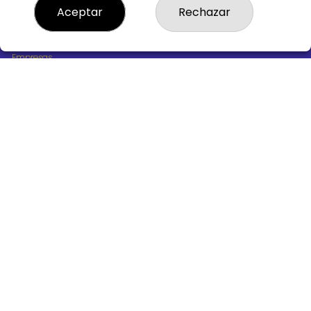
¿Quiénes somos?
Aceptar
Rechazar
Comprar lotería
Resultados
Contacto
Empresas
Boletos digitales
Acceso
Registro
REDES SOCIALES
CONTACTO
ADMINISTRACION DE LOTERIAS Nº10 BURGOS - Receptor
Oficial 18775
947487318
Clica aquí para contactar por WhatsApp
668647944
loteria@victoriagil.com
Vitoria 226 - 09007 BURGOS