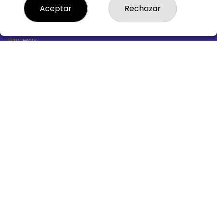
¿Quiénes somos?
Aceptar
Rechazar
Comprar lotería
Resultados
Contacto
Empresas
Boletos digitales
Acceso
Registro
REDES SOCIALES
CONTACTO
ADMINISTRACION DE LOTERIAS Nº10 BURGOS - Receptor
Oficial 18775
947487318
Clica aquí para contactar por WhatsApp
668647944
loteria@victoriagil.com
Vitoria 226 - 09007 BURGOS