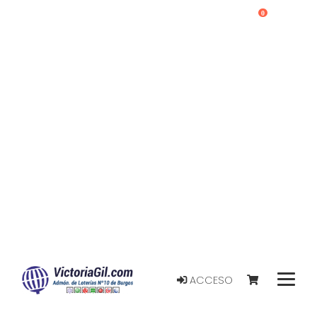
0
ACCESO