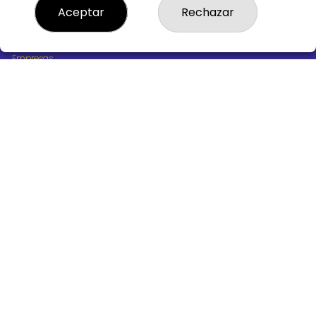
¿Quiénes somos?
Aceptar
Rechazar
Comprar lotería
Resultados
Contacto
Empresas
Boletos digitales
Acceso
Registro
REDES SOCIALES
CONTACTO
ADMINISTRACION DE LOTERIAS Nº10 BURGOS - Receptor
Oficial 18775
947487318
Clica aquí para contactar por WhatsApp
668647944
loteria@victoriagil.com
Vitoria 226 - 09007 BURGOS