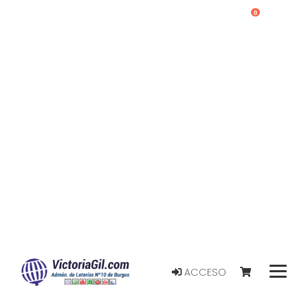
0
ACCESO