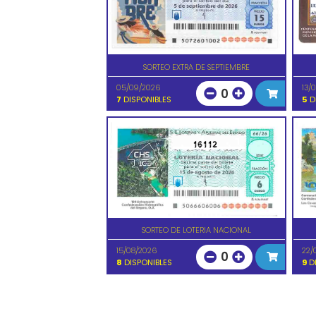
SORTEO EXTRA DE SEPTIEMBRE
05/09/2026
13/
0
7
DISPONIBLES
5
D
16112
SORTEO DE LOTERIA NACIONAL
15/08/2026
22/
0
8
DISPONIBLES
9
DI