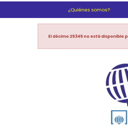
¿Quiénes somos?
El décimo 25345 no está disponible p