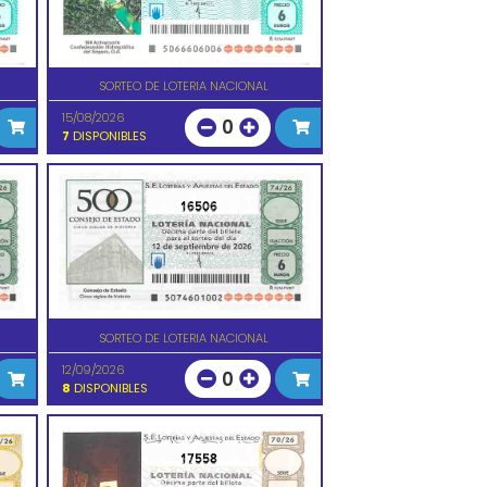
SORTEO DE LOTERIA NACIONAL
15/08/2026
0
7
DISPONIBLES
16506
SORTEO DE LOTERIA NACIONAL
12/09/2026
0
8
DISPONIBLES
17558