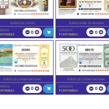
SORTEO DEL JUEVES
SORTEO EXTRA. DE NAVIDAD
08/2026
22/12/2026
0
0
ISPONIBLES
7
DISPONIBLES
20360
88015
SORTEO DE LOTERIA NACIONAL
SORTEO DE LOTERIA NACIONAL
08/2026
12/09/2026
0
0
SPONIBLES
7
DISPONIBLES