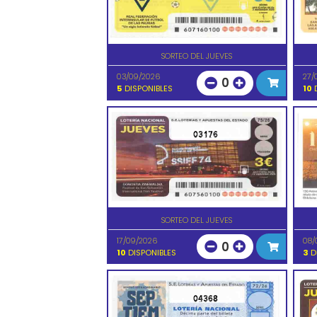
SORTEO DEL JUEVES
03/09/2026
27/
0
5
DISPONIBLES
10
D
03176
SORTEO DEL JUEVES
17/09/2026
08/
0
10
DISPONIBLES
3
D
04368