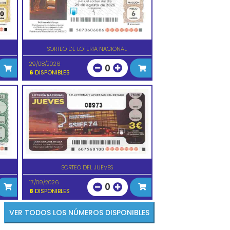
SORTEO DE LOTERIA NACIONAL
29/08/2026
0
6
DISPONIBLES
08973
SORTEO DEL JUEVES
17/09/2026
0
8
DISPONIBLES
VER TODOS LOS NÚMEROS DISPONIBLES