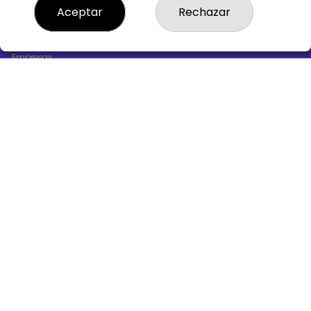
¿Quiénes somos?
Aceptar
Rechazar
Comprar lotería
Resultados
Contacto
Empresas
Boletos digitales
Acceso
Registro
REDES SOCIALES
CONTACTO
ADMINISTRACION DE LOTERIAS Nº10 BURGOS - Receptor
Oficial 18775
947487318
Clica aquí para contactar por WhatsApp
668647944
loteria@victoriagil.com
Vitoria 226 - 09007 BURGOS