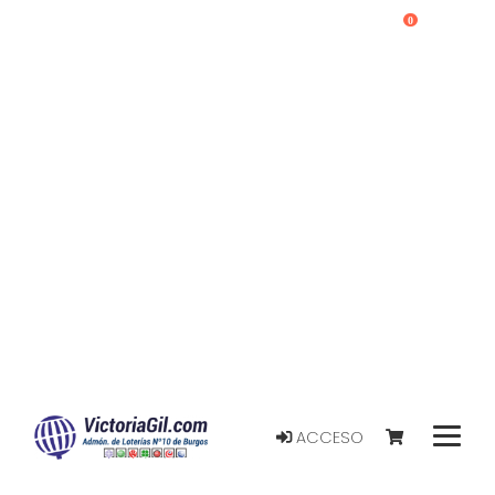
0
ACCESO