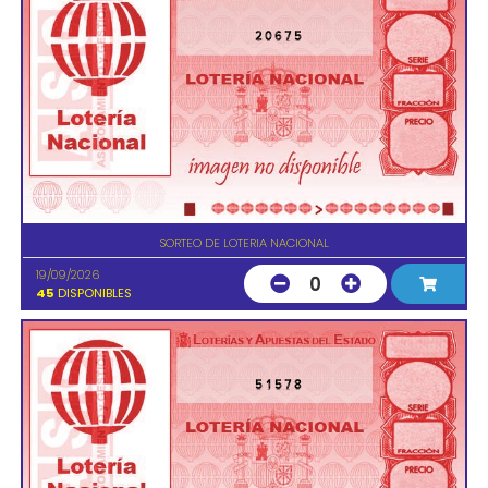
20675
SORTEO DE LOTERIA NACIONAL
19/09/2026
0
45
DISPONIBLES
51578