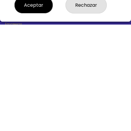
¿Quiénes somos?
Aceptar
Rechazar
Comprar lotería
Resultados
Contacto
Empresas
Boletos digitales
Acceso
Registro
REDES SOCIALES
CONTACTO
ADMINISTRACION DE LOTERIAS Nº10 BURGOS - Receptor
Oficial 18775
947487318
Clica aquí para contactar por WhatsApp
668647944
loteria@victoriagil.com
Vitoria 226 - 09007 BURGOS