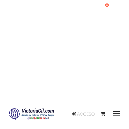
0
ACCESO