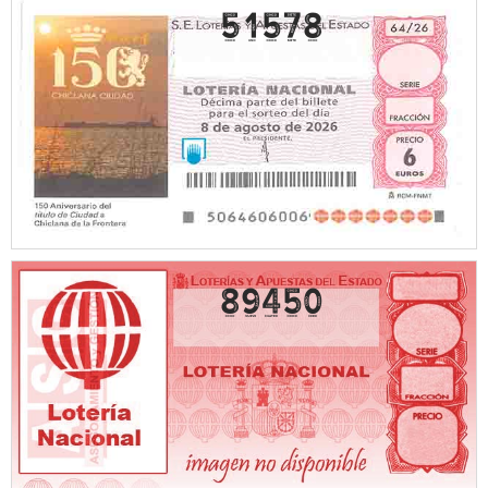
51578
89450