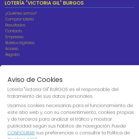
LOTERÍA "VICTORIA GIL" BURGOS
¿Quiénes somos?
Comprar lotería
Resultados
Contacto
Empresas
Boletos digitales
Acceso
Registro
REDES SOCIALES
Aviso de Cookies
Lotería "Victoria Gil" BURGOS es el responsable del
CONTACTO
tratamiento de sus datos personales.
ADMINISTRACION DE LOTERIAS Nº10 BURGOS - Receptor
Usamos cookies necesarias para el funcionamiento de
Oficial 18775
este sitio web y, con su consentimiento, cookies propias
947487318
y de terceros para analizar el tráfico y mostrar
Clica aquí para contactar por WhatsApp
publicidad según sus hábitos de navegación. Puede
668647944
CONFIGURAR
sus preferencias o consultar la Política de
loteria@victoriagil.com