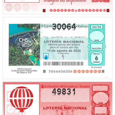
30064
49831