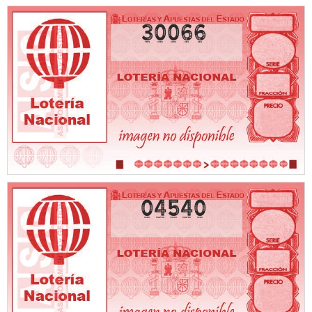
30066
04540