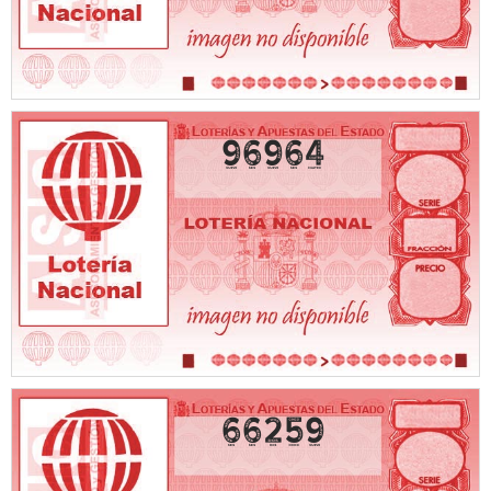
96964
66259