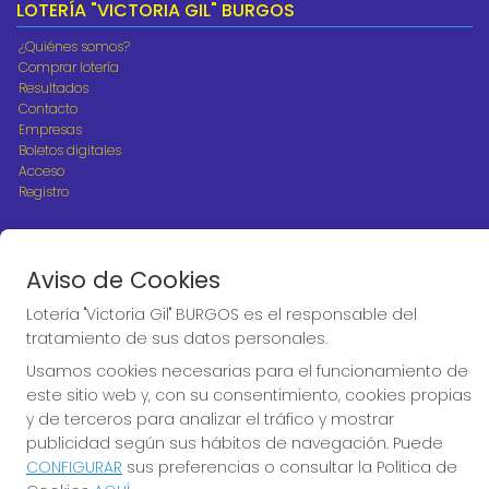
LOTERÍA "VICTORIA GIL" BURGOS
¿Quiénes somos?
Comprar lotería
Resultados
Contacto
Empresas
Boletos digitales
Acceso
Registro
REDES SOCIALES
Aviso de Cookies
Lotería "Victoria Gil" BURGOS es el responsable del
CONTACTO
tratamiento de sus datos personales.
ADMINISTRACION DE LOTERIAS Nº10 BURGOS - Receptor
Usamos cookies necesarias para el funcionamiento de
Oficial 18775
este sitio web y, con su consentimiento, cookies propias
947487318
y de terceros para analizar el tráfico y mostrar
Clica aquí para contactar por WhatsApp
publicidad según sus hábitos de navegación. Puede
668647944
CONFIGURAR
sus preferencias o consultar la Política de
loteria@victoriagil.com