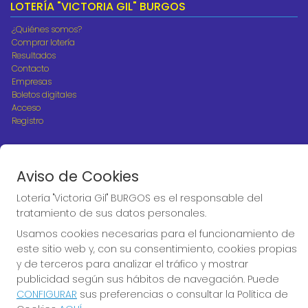
LOTERÍA "VICTORIA GIL" BURGOS
¿Quiénes somos?
Comprar lotería
Resultados
Contacto
Empresas
Boletos digitales
Acceso
Registro
REDES SOCIALES
Aviso de Cookies
Lotería "Victoria Gil" BURGOS es el responsable del
CONTACTO
tratamiento de sus datos personales.
ADMINISTRACION DE LOTERIAS Nº10 BURGOS - Receptor
Usamos cookies necesarias para el funcionamiento de
Oficial 18775
este sitio web y, con su consentimiento, cookies propias
947487318
y de terceros para analizar el tráfico y mostrar
Clica aquí para contactar por WhatsApp
publicidad según sus hábitos de navegación. Puede
668647944
CONFIGURAR
sus preferencias o consultar la Política de
loteria@victoriagil.com