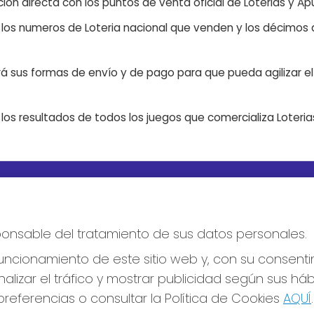
ón directa con los puntos de venta oficial de Loterias y Apu
n los numeros de Loteria nacional que venden y los décimos d
á sus formas de envío y de pago para que pueda agilizar el 
os resultados de todos los juegos que comercializa Loteri
S SOCIALES
CONTACTO
ADMINISTRACION DE LOTERIA
esponsable del tratamiento de sus datos personales.
Nº10 BURGOS - Receptor Ofic
18775
ncionamiento de este sitio web y, con su consenti
947487318
Clica aquí para contactar por
alizar el tráfico y mostrar publicidad según sus há
WhatsApp
referencias o consultar la Política de Cookies
AQUÍ
.
668647944