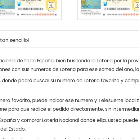
an sencillo!
ional de toda España, bien buscando la Loteria por la provi
ones con sus numeros de Loteria para ese sorteo del año, l
, donde podrá buscar su numero de Loteria favorito y compr
ero favorito, puede indicar ese numero y Telesuerte locali
ene para que realice el pedido directamente, sin intermediar
 España y comprar Loteria Nacional donde elija, usted pued
 del Estado.