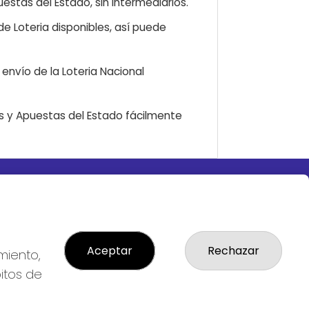
estas del Estado, sin intermediarios.
e Loteria disponibles, así puede
envío de la Loteria Nacional
as y Apuestas del Estado fácilmente
LEGAL
S
Aviso Legal
ial
Política de Privacidad
Política de Cookies
Aceptar
Rechazar
miento,
Condiciones de Compra
bitos de
Tienda de Lotería Nacional
Pago aceptado con tarjeta