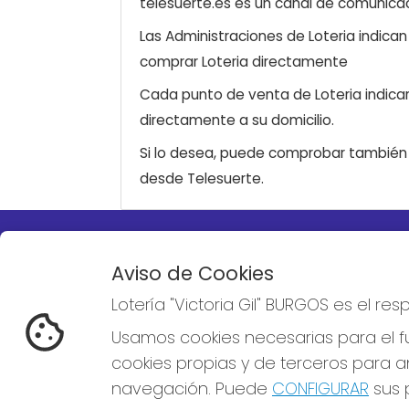
telesuerte.es es un canal de comunicaci
Las Administraciones de Loteria indica
comprar Loteria directamente
Cada punto de venta de Loteria indicar
directamente a su domicilio.
Si lo desea, puede comprobar también l
desde Telesuerte.
LOTERÍA "VICTORIA GIL"
REDE
Aviso de Cookies
BURGOS
Lotería "Victoria Gil" BURGOS es el r
¿Quiénes somos?
Comprar lotería
Usamos cookies necesarias para el fu
Resultados
cookies propias y de terceros para an
Contacto
Empresas
navegación. Puede
CONFIGURAR
sus p
Boletos digitales