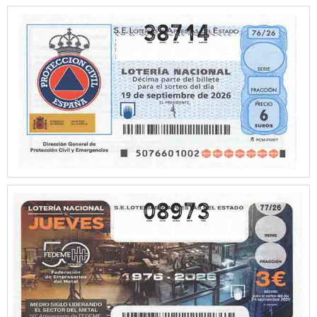
38714
08973