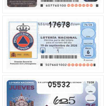
17678
05532