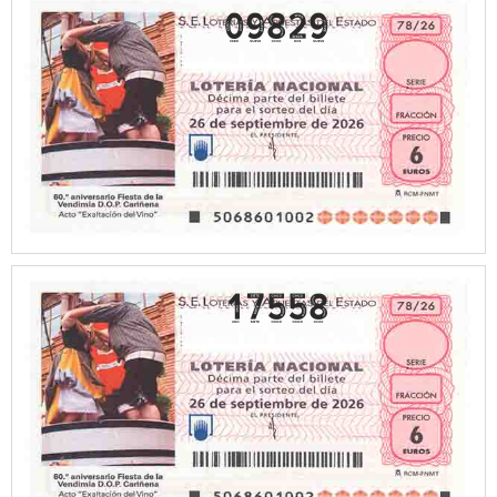
09829
17558