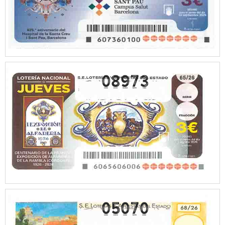
08973
05070