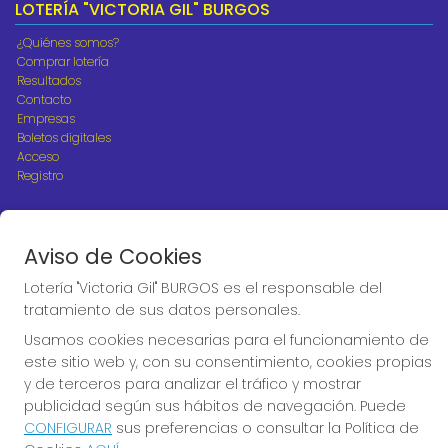
LOTERÍA "VICTORIA GIL" BURGOS
¿Quiénes somos?
Comprar lotería
Resultados
Contacto
Empresas
Boletos digitales
Acceso
Registro
REDES SOCIALES
Aviso de Cookies
Lotería "Victoria Gil" BURGOS es el responsable del
CONTACTO
tratamiento de sus datos personales.
ADMINISTRACION DE LOTERIAS Nº10 BURGOS - Receptor
Usamos cookies necesarias para el funcionamiento de
Oficial 18775
este sitio web y, con su consentimiento, cookies propias
947487318
y de terceros para analizar el tráfico y mostrar
Clica aquí para contactar por WhatsApp
publicidad según sus hábitos de navegación. Puede
668647944
CONFIGURAR
sus preferencias o consultar la Política de
loteria@victoriagil.com