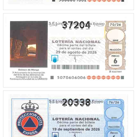
37204
20338