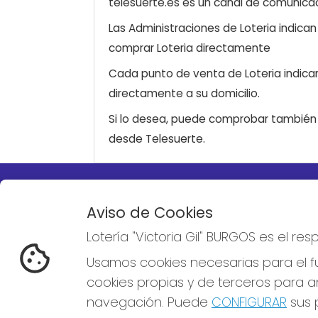
telesuerte.es es un canal de comunicaci
Las Administraciones de Loteria indica
comprar Loteria directamente
Cada punto de venta de Loteria indicar
directamente a su domicilio.
Si lo desea, puede comprobar también l
desde Telesuerte.
LOTERÍA "VICTORIA GIL"
REDE
Aviso de Cookies
BURGOS
Lotería "Victoria Gil" BURGOS es el r
¿Quiénes somos?
Comprar lotería
Usamos cookies necesarias para el fu
Resultados
cookies propias y de terceros para an
Contacto
Empresas
navegación. Puede
CONFIGURAR
sus p
Boletos digitales