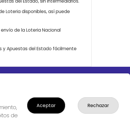
estas del Estado, sin intermediarios.
e Loteria disponibles, así puede
envío de la Loteria Nacional
as y Apuestas del Estado fácilmente
LEGAL
S
Aviso Legal
ial
Política de Privacidad
Política de Cookies
Aceptar
Rechazar
miento,
Condiciones de Compra
bitos de
Tienda de Lotería Nacional
Pago aceptado con tarjeta