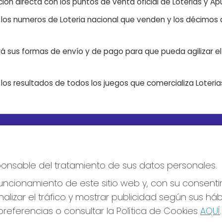
ón directa con los puntos de venta oficial de Loterias y Apu
n los numeros de Loteria nacional que venden y los décimos d
á sus formas de envío y de pago para que pueda agilizar el 
os resultados de todos los juegos que comercializa Loteri
S SOCIALES
CONTACTO
ADMINISTRACION DE LOTERIA
esponsable del tratamiento de sus datos personales.
Nº10 BURGOS - Receptor Ofic
18775
ncionamiento de este sitio web y, con su consenti
947487318
Clica aquí para contactar por
alizar el tráfico y mostrar publicidad según sus há
WhatsApp
referencias o consultar la Política de Cookies
AQUÍ
.
668647944