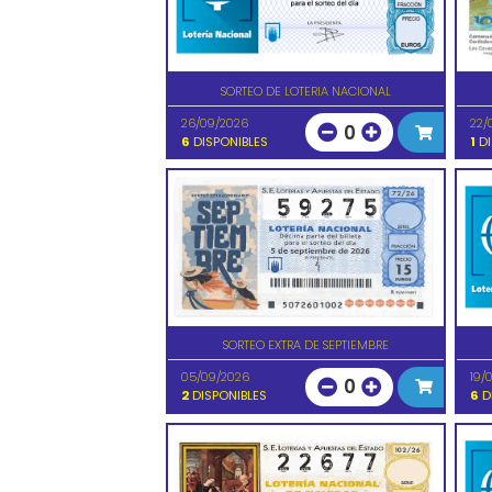
SORTEO DE LOTERIA NACIONAL
26/09/2026
22/
0
6
DISPONIBLES
1
DI
SORTEO EXTRA DE SEPTIEMBRE
05/09/2026
19/
0
2
DISPONIBLES
6
D