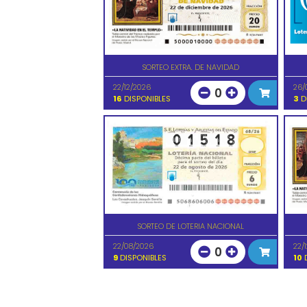
SORTEO EXTRA. DE NAVIDAD
22/12/2026
26/
0
16
DISPONIBLES
3
D
SORTEO DE LOTERIA NACIONAL
22/08/2026
22/
0
9
DISPONIBLES
10
D