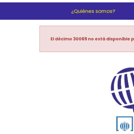
¿Quiénes somos?
El décimo 30069 no está disponible p