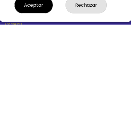
¿Quiénes somos?
Aceptar
Rechazar
Comprar lotería
Resultados
Contacto
Empresas
Boletos digitales
Acceso
Registro
REDES SOCIALES
CONTACTO
ADMINISTRACION DE LOTERIAS Nº10 BURGOS - Receptor
Oficial 18775
947487318
Clica aquí para contactar por WhatsApp
668647944
loteria@victoriagil.com
Vitoria 226 - 09007 BURGOS