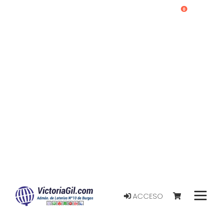
0
ACCESO