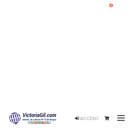
0
ACCESO