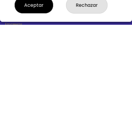
¿Quiénes somos?
Aceptar
Rechazar
Comprar lotería
Resultados
Contacto
Empresas
Boletos digitales
Acceso
Registro
REDES SOCIALES
CONTACTO
ADMINISTRACION DE LOTERIAS Nº10 BURGOS - Receptor
Oficial 18775
947487318
Clica aquí para contactar por WhatsApp
668647944
loteria@victoriagil.com
Vitoria 226 - 09007 BURGOS