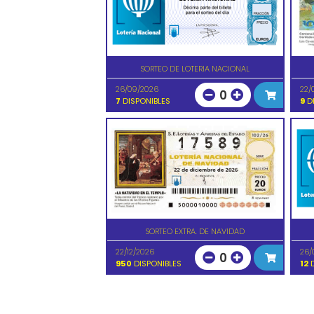
SORTEO DE LOTERIA NACIONAL
26/09/2026
22/
0
7
DISPONIBLES
9
DI
SORTEO EXTRA. DE NAVIDAD
22/12/2026
26/
0
950
DISPONIBLES
12
D