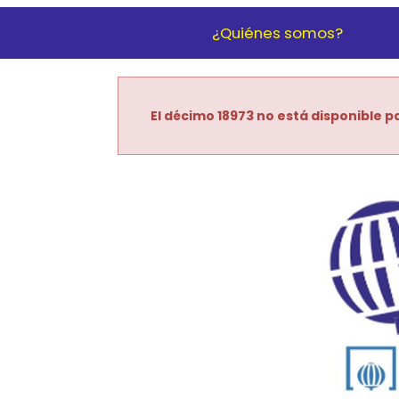
¿Quiénes somos?
El décimo 18973 no está disponible pa