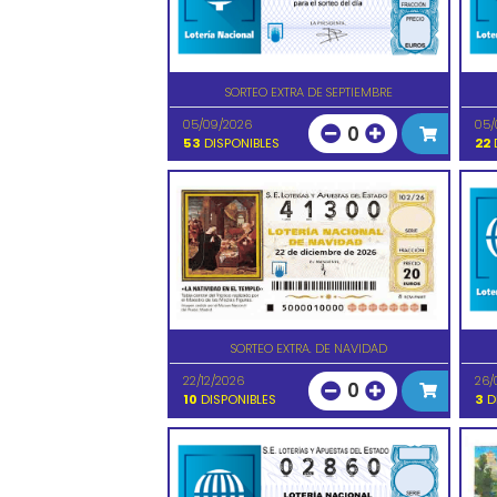
SORTEO EXTRA DE SEPTIEMBRE
05/09/2026
05/
0
53
DISPONIBLES
22
D
SORTEO EXTRA. DE NAVIDAD
22/12/2026
26/
0
10
DISPONIBLES
3
D