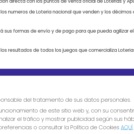
ón directa con los puntos de venta oficial de Loterias y Apu
n los numeros de Loteria nacional que venden y los décimos d
á sus formas de envío y de pago para que pueda agilizar el 
os resultados de todos los juegos que comercializa Loteri
S SOCIALES
CONTACTO
ADMINISTRACION DE LOTERIA
esponsable del tratamiento de sus datos personales.
Nº10 BURGOS - Receptor Ofic
18775
ncionamiento de este sitio web y, con su consenti
947487318
Clica aquí para contactar por
alizar el tráfico y mostrar publicidad según sus há
WhatsApp
referencias o consultar la Política de Cookies
AQUÍ
.
668647944