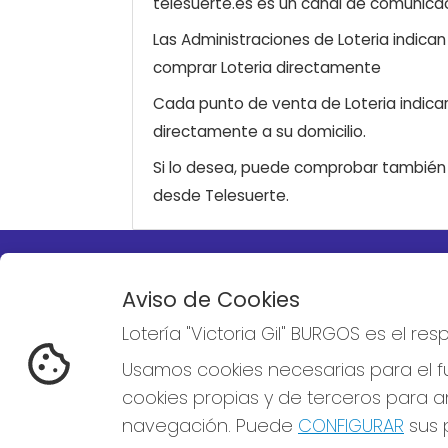
telesuerte.es es un canal de comunicaci
Las Administraciones de Loteria indica
comprar Loteria directamente
Cada punto de venta de Loteria indicar
directamente a su domicilio.
Si lo desea, puede comprobar también l
desde Telesuerte.
LOTERÍA "VICTORIA GIL"
REDE
Aviso de Cookies
BURGOS
Lotería "Victoria Gil" BURGOS es el r
¿Quiénes somos?
Comprar lotería
Usamos cookies necesarias para el fu
Resultados
cookies propias y de terceros para an
Contacto
Empresas
navegación. Puede
CONFIGURAR
sus p
Boletos digitales