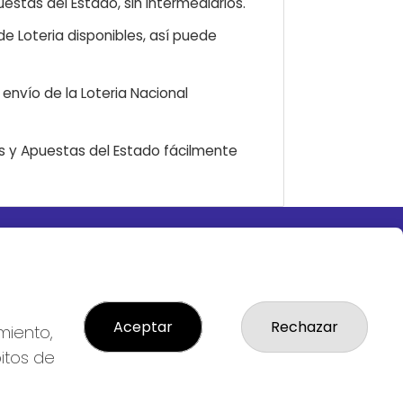
estas del Estado, sin intermediarios.
e Loteria disponibles, así puede
envío de la Loteria Nacional
as y Apuestas del Estado fácilmente
LEGAL
S
Aviso Legal
ial
Política de Privacidad
Política de Cookies
Aceptar
Rechazar
miento,
Condiciones de Compra
bitos de
Tienda de Lotería Nacional
Pago aceptado con tarjeta