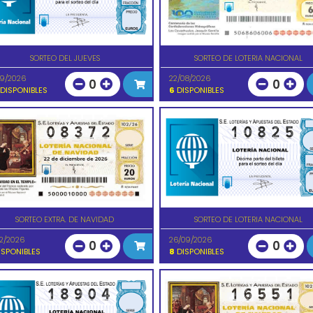
SORTEO DEL JUEVES
SORTEO DE LOTERIA NACIONAL
09/2026
22/08/2026
0
0
DISPONIBLES
6
DISPONIBLES
SORTEO EXTRA. DE NAVIDAD
SORTEO DE LOTERIA NACIONAL
12/2026
26/09/2026
0
0
SPONIBLES
8
DISPONIBLES