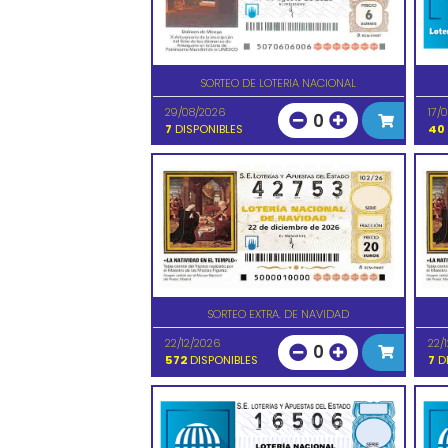
SORTEO DE LOTERIA NACIONAL
29/08/2026
17/
0
7
DISPONIBLES
40
SORTEO EXTRA. DE NAVIDAD
22/12/2026
22/
0
572
DISPONIBLES
7
DI