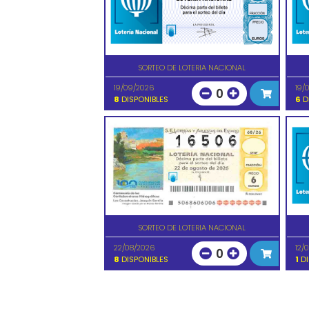
SORTEO DE LOTERIA NACIONAL
19/09/2026
19/
0
8
DISPONIBLES
6
D
SORTEO DE LOTERIA NACIONAL
22/08/2026
12/
0
8
DISPONIBLES
1
DI