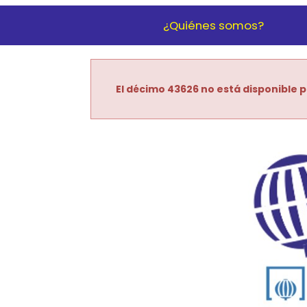
¿Quiénes somos?
El décimo 43626 no está disponible p