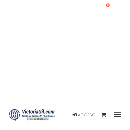
0
ACCESO