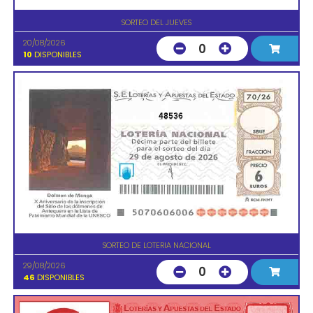
SORTEO DEL JUEVES
20/08/2026
0
10
DISPONIBLES
48536
SORTEO DE LOTERIA NACIONAL
29/08/2026
0
46
DISPONIBLES