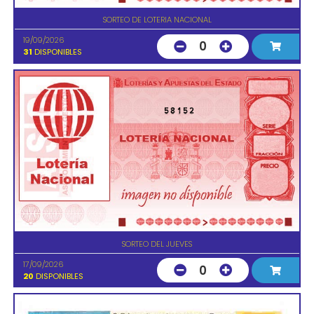
SORTEO DE LOTERIA NACIONAL
19/09/2026
0
31
DISPONIBLES
58152
SORTEO DEL JUEVES
17/09/2026
0
20
DISPONIBLES