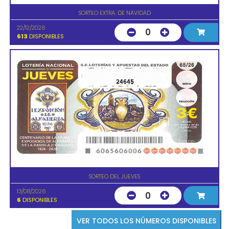
SORTEO EXTRA. DE NAVIDAD
22/12/2026
0
613
DISPONIBLES
24645
SORTEO DEL JUEVES
13/08/2026
0
6
DISPONIBLES
VER TODOS LOS NÚMEROS DISPONIBLES