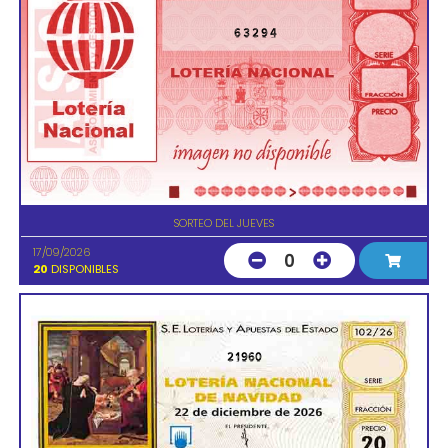
63294
SORTEO DEL JUEVES
17/09/2026
0
20
DISPONIBLES
21960