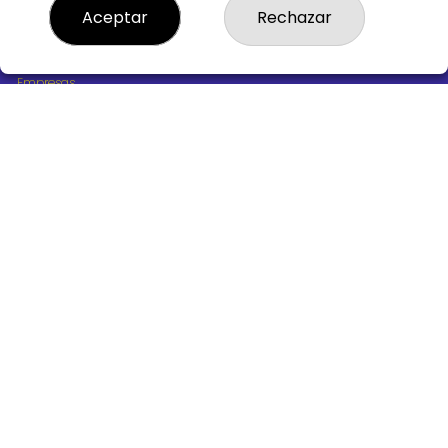
¿Quiénes somos?
Aceptar
Rechazar
Comprar lotería
Resultados
Contacto
Empresas
Boletos digitales
Acceso
Registro
REDES SOCIALES
CONTACTO
ADMINISTRACION DE LOTERIAS Nº10 BURGOS - Receptor
Oficial 18775
947487318
Clica aquí para contactar por WhatsApp
668647944
loteria@victoriagil.com
Vitoria 226 - 09007 BURGOS