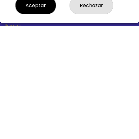
¿Quiénes somos?
Aceptar
Rechazar
Comprar lotería
Resultados
Contacto
Empresas
Boletos digitales
Acceso
Registro
REDES SOCIALES
CONTACTO
ADMINISTRACION DE LOTERIAS Nº10 BURGOS - Receptor
Oficial 18775
947487318
Clica aquí para contactar por WhatsApp
668647944
loteria@victoriagil.com
Vitoria 226 - 09007 BURGOS