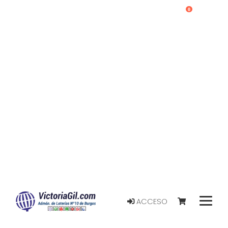
0
ACCESO