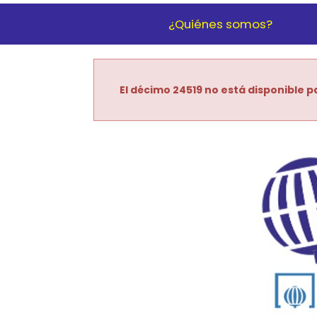
¿Quiénes somos?
El décimo 24519 no está disponible pa