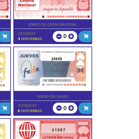
SORTEO DE LOTERIA NACIONAL
12/09/2026
0
3
DISPONIBLES
24645
SORTEO DEL JUEVES
20/08/2026
0
6
DISPONIBLES
21057