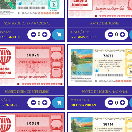
SORTEO DE LOTERIA NACIONAL
SORTEO DEL JUEVES
08/2026
03/09/2026
0
0
DISPONIBLES
20
DISPONIBLES
10825
72071
SORTEO EXTRA DE SEPTIEMBRE
SORTEO DE LOTERIA NACIONAL
09/2026
22/08/2026
0
0
ISPONIBLES
10
DISPONIBLES
20338
38714