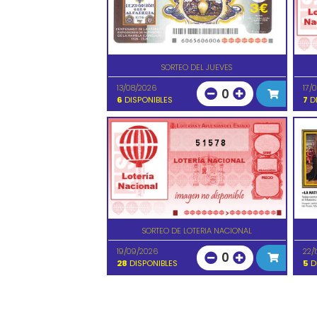
SORTEO DEL JUEVES
13/08/2026
17/
0
6
DISPONIBLES
7
DI
51578
SORTEO DE LOTERIA NACIONAL
19/09/2026
22/
0
28
DISPONIBLES
5
D