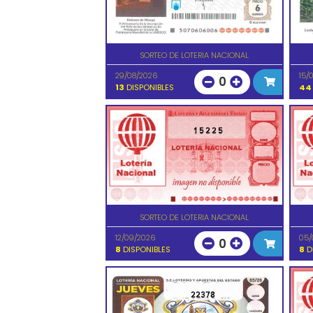
SORTEO DE LOTERIA NACIONAL
29/08/2026
15/
0
13
DISPONIBLES
44
15225
SORTEO DE LOTERIA NACIONAL
12/09/2026
05/
0
8
DISPONIBLES
8
D
22378