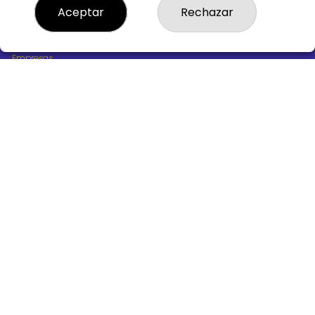
¿Quiénes somos?
Aceptar
Rechazar
Comprar lotería
Resultados
Contacto
Empresas
Boletos digitales
Acceso
Registro
REDES SOCIALES
CONTACTO
ADMINISTRACION DE LOTERIAS Nº10 BURGOS - Receptor
Oficial 18775
947487318
Clica aquí para contactar por WhatsApp
668647944
loteria@victoriagil.com
Vitoria 226 - 09007 BURGOS