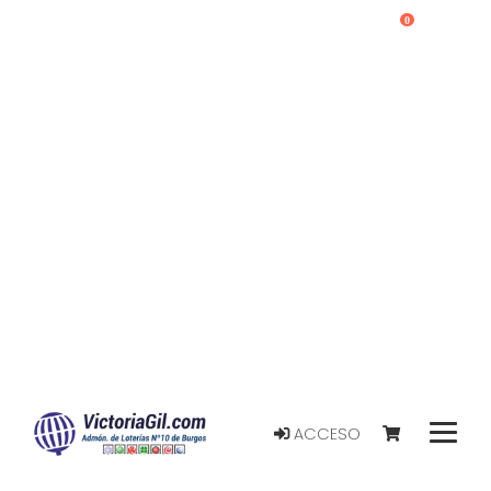
0
ACCESO