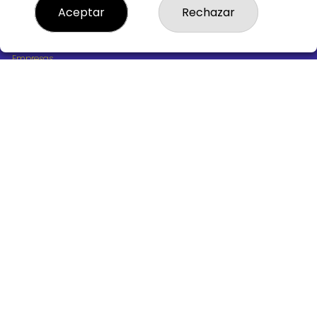
¿Quiénes somos?
Aceptar
Rechazar
Comprar lotería
Resultados
Contacto
Empresas
Boletos digitales
Acceso
Registro
REDES SOCIALES
CONTACTO
ADMINISTRACION DE LOTERIAS Nº10 BURGOS - Receptor
Oficial 18775
947487318
Clica aquí para contactar por WhatsApp
668647944
loteria@victoriagil.com
Vitoria 226 - 09007 BURGOS