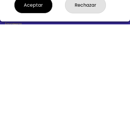
¿Quiénes somos?
Aceptar
Rechazar
Comprar lotería
Resultados
Contacto
Empresas
Boletos digitales
Acceso
Registro
REDES SOCIALES
CONTACTO
ADMINISTRACION DE LOTERIAS Nº10 BURGOS - Receptor
Oficial 18775
947487318
Clica aquí para contactar por WhatsApp
668647944
loteria@victoriagil.com
Vitoria 226 - 09007 BURGOS