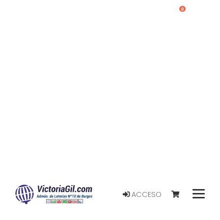
0
ACCESO