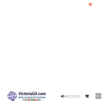
0
ACCESO