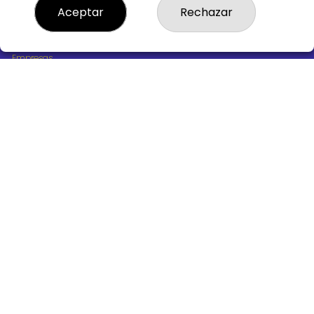
¿Quiénes somos?
Aceptar
Rechazar
Comprar lotería
Resultados
Contacto
Empresas
Boletos digitales
Acceso
Registro
REDES SOCIALES
CONTACTO
ADMINISTRACION DE LOTERIAS Nº10 BURGOS - Receptor
Oficial 18775
947487318
Clica aquí para contactar por WhatsApp
668647944
loteria@victoriagil.com
Vitoria 226 - 09007 BURGOS