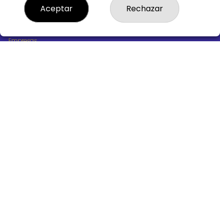
¿Quiénes somos?
Aceptar
Rechazar
Comprar lotería
Resultados
Contacto
Empresas
Boletos digitales
Acceso
Registro
REDES SOCIALES
CONTACTO
ADMINISTRACION DE LOTERIAS Nº10 BURGOS - Receptor
Oficial 18775
947487318
Clica aquí para contactar por WhatsApp
668647944
loteria@victoriagil.com
Vitoria 226 - 09007 BURGOS