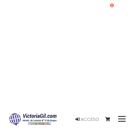
0
ACCESO