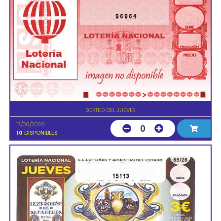
96964
SORTEO DEL JUEVES
17/09/2026
0
10
DISPONIBLES
15113