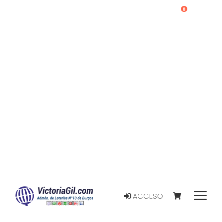
0
ACCESO