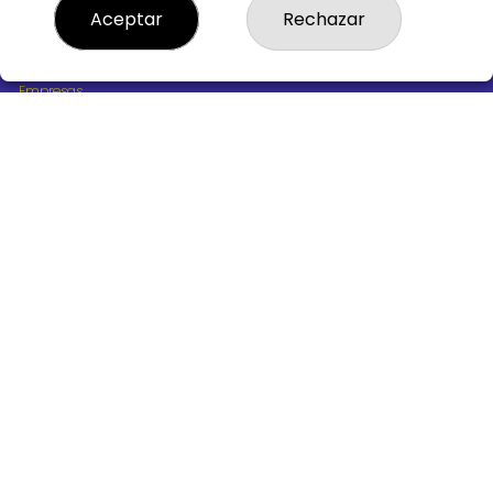
¿Quiénes somos?
Aceptar
Rechazar
Comprar lotería
Resultados
Contacto
Empresas
Boletos digitales
Acceso
Registro
REDES SOCIALES
CONTACTO
ADMINISTRACION DE LOTERIAS Nº10 BURGOS - Receptor
Oficial 18775
947487318
Clica aquí para contactar por WhatsApp
668647944
loteria@victoriagil.com
Vitoria 226 - 09007 BURGOS