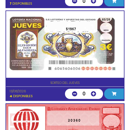
0
7
DISPONIBLES
51967
SORTEO DEL JUEVES
13/08/2026
0
4
DISPONIBLES
20360