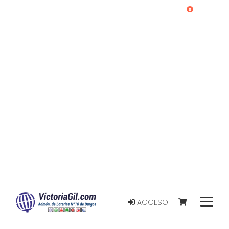
0
ACCESO