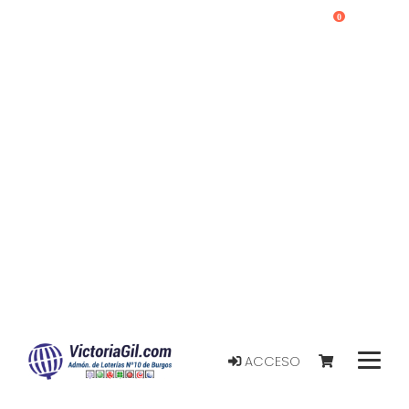
0
ACCESO