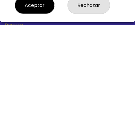
¿Quiénes somos?
Aceptar
Rechazar
Comprar lotería
Resultados
Contacto
Empresas
Boletos digitales
Acceso
Registro
REDES SOCIALES
CONTACTO
ADMINISTRACION DE LOTERIAS Nº10 BURGOS - Receptor
Oficial 18775
947487318
Clica aquí para contactar por WhatsApp
668647944
loteria@victoriagil.com
Vitoria 226 - 09007 BURGOS