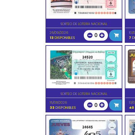
SORTEO DE LOTERIA NACIONAL
26/09/2026
10/
0
13
DISPONIBLES
7
DI
24520
SORTEO DE LOTERIA NACIONAL
15/08/2026
13/
0
33
DISPONIBLES
40
24645