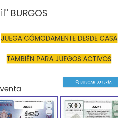
Gil" BURGOS
JUEGA CÓMODAMENTE DESDE CASA
TAMBIÉN PARA JUEGOS ACTIVOS
BUSCAR LOTERÍA
 venta
20338
23216