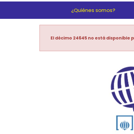
¿Quiénes somos?
El décimo 24645 no está disponible p