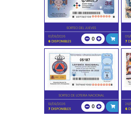
SORTEO DEL JUEVES
10/09/2026
05/
0
6
DISPONIBLES
7
DI
05187
SORTEO DE LOTERIA NACIONAL
19/09/2026
26/
0
7
DISPONIBLES
6
D