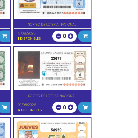
SORTEO DE LOTERIA NACIONAL
19/09/2026
0
1
DISPONIBLES
22677
SORTEO DE LOTERIA NACIONAL
29/08/2026
0
6
DISPONIBLES
54959