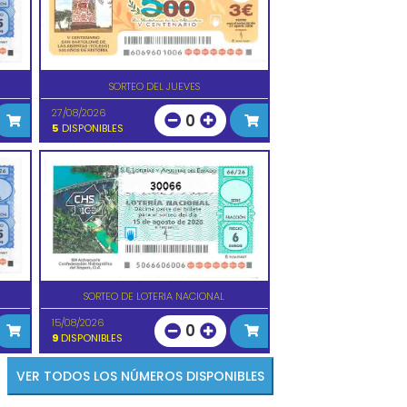
SORTEO DEL JUEVES
27/08/2026
0
5
DISPONIBLES
30066
SORTEO DE LOTERIA NACIONAL
15/08/2026
0
9
DISPONIBLES
VER TODOS LOS NÚMEROS DISPONIBLES