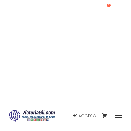
0
ACCESO