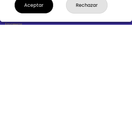
¿Quiénes somos?
Aceptar
Rechazar
Comprar lotería
Resultados
Contacto
Empresas
Boletos digitales
Acceso
Registro
REDES SOCIALES
CONTACTO
ADMINISTRACION DE LOTERIAS Nº10 BURGOS - Receptor
Oficial 18775
947487318
Clica aquí para contactar por WhatsApp
668647944
loteria@victoriagil.com
Vitoria 226 - 09007 BURGOS