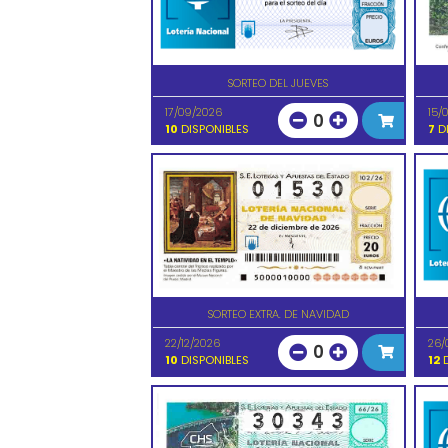
SORTEO DEL JUEVES
17/09/2026
15/
0
10
DISPONIBLES
7
DI
SORTEO EXTRA. DE NAVIDAD
22/12/2026
26/
0
10
DISPONIBLES
12
D