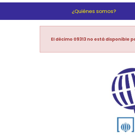
¿Quiénes somos?
El décimo 09313 no está disponible pa