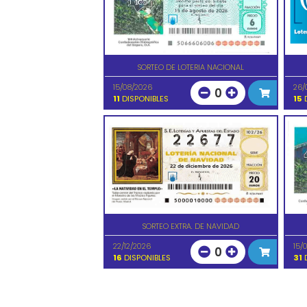
SORTEO DE LOTERIA NACIONAL
15/08/2026
26/
0
11
DISPONIBLES
15
D
SORTEO EXTRA. DE NAVIDAD
22/12/2026
15/
0
16
DISPONIBLES
31
D