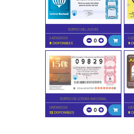
SORTEO DEL JUEVES
24/09/2026
03/
0
8
DISPONIBLES
9
DI
SORTEO DE LOTERIA NACIONAL
08/08/2026
13/
0
12
DISPONIBLES
8
D