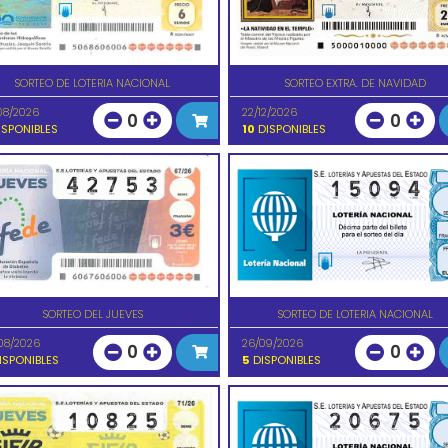
SORTEO DE LOTERIA NACIONAL
SORTEO EXTRA. DE NAVIDAD
08/2026
22/12/2026
0
0
SPONIBLES
10
DISPONIBLES
SORTEO DEL JUEVES
SORTEO DE LOTERIA NACIONAL
08/2026
26/09/2026
0
0
ISPONIBLES
5
DISPONIBLES