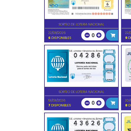
SORTEO DE LOTERIA NACIONAL
22/08/2026
22/
0
6
DISPONIBLES
9
DI
SORTEO DE LOTERIA NACIONAL
19/09/2026
20/
0
7
DISPONIBLES
8
D