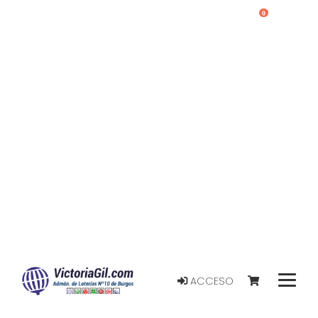
0
ACCESO