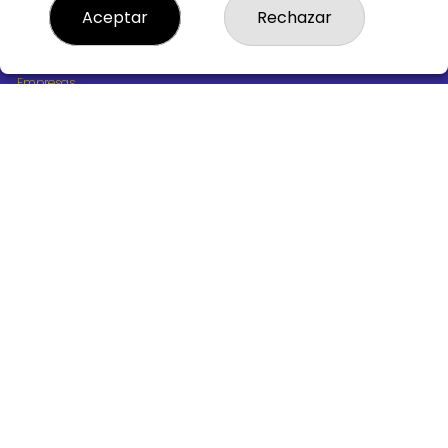
¿Quiénes somos?
Aceptar
Rechazar
Comprar lotería
Resultados
Contacto
Empresas
Boletos digitales
Acceso
Registro
REDES SOCIALES
CONTACTO
ADMINISTRACION DE LOTERIAS Nº10 BURGOS - Receptor
Oficial 18775
947487318
Clica aquí para contactar por WhatsApp
668647944
loteria@victoriagil.com
Vitoria 226 - 09007 BURGOS