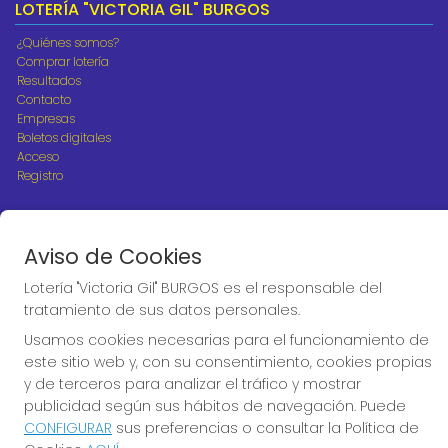
LOTERÍA "VICTORIA GIL" BURGOS
¿Quiénes somos?
Comprar lotería
Resultados
Contacto
Empresas
Boletos digitales
Acceso
Registro
REDES SOCIALES
Aviso de Cookies
Lotería "Victoria Gil" BURGOS es el responsable del
CONTACTO
tratamiento de sus datos personales.
ADMINISTRACION DE LOTERIAS Nº10 BURGOS - Receptor
Usamos cookies necesarias para el funcionamiento de
Oficial 18775
este sitio web y, con su consentimiento, cookies propias
947487318
y de terceros para analizar el tráfico y mostrar
Clica aquí para contactar por WhatsApp
publicidad según sus hábitos de navegación. Puede
668647944
CONFIGURAR
sus preferencias o consultar la Política de
loteria@victoriagil.com