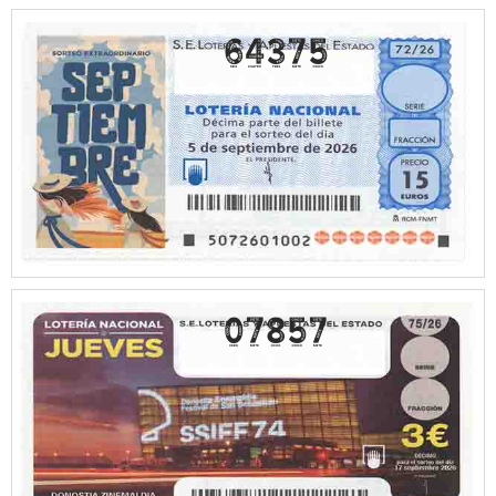
64375
07857