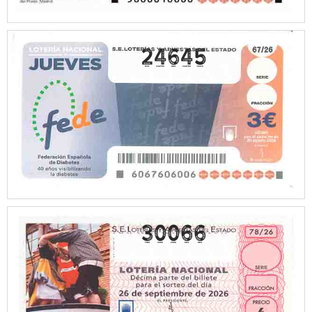
24645
30066