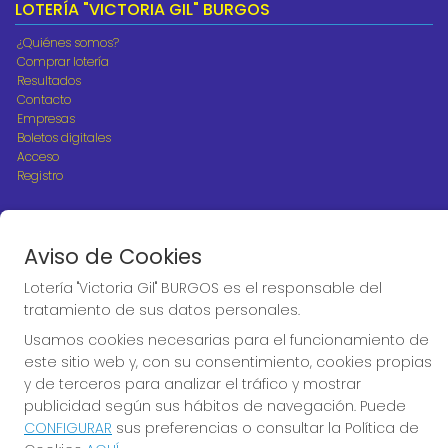
LOTERÍA "VICTORIA GIL" BURGOS
¿Quiénes somos?
Comprar lotería
Resultados
Contacto
Empresas
Boletos digitales
Acceso
Registro
REDES SOCIALES
Aviso de Cookies
Lotería "Victoria Gil" BURGOS es el responsable del
CONTACTO
tratamiento de sus datos personales.
ADMINISTRACION DE LOTERIAS Nº10 BURGOS - Receptor
Usamos cookies necesarias para el funcionamiento de
Oficial 18775
este sitio web y, con su consentimiento, cookies propias
947487318
y de terceros para analizar el tráfico y mostrar
Clica aquí para contactar por WhatsApp
publicidad según sus hábitos de navegación. Puede
668647944
CONFIGURAR
sus preferencias o consultar la Política de
loteria@victoriagil.com