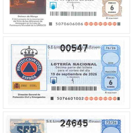
00547
24645