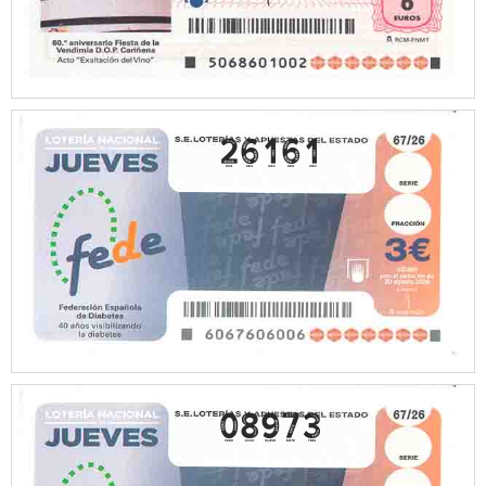
26161
08973