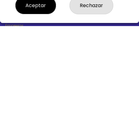
¿Quiénes somos?
Aceptar
Rechazar
Comprar lotería
Resultados
Contacto
Empresas
Boletos digitales
Acceso
Registro
REDES SOCIALES
CONTACTO
ADMINISTRACION DE LOTERIAS Nº10 BURGOS - Receptor
Oficial 18775
947487318
Clica aquí para contactar por WhatsApp
668647944
loteria@victoriagil.com
Vitoria 226 - 09007 BURGOS