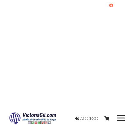
0
ACCESO