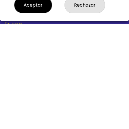
¿Quiénes somos?
Aceptar
Rechazar
Comprar lotería
Resultados
Contacto
Empresas
Boletos digitales
Acceso
Registro
REDES SOCIALES
CONTACTO
ADMINISTRACION DE LOTERIAS Nº10 BURGOS - Receptor
Oficial 18775
947487318
Clica aquí para contactar por WhatsApp
668647944
loteria@victoriagil.com
Vitoria 226 - 09007 BURGOS