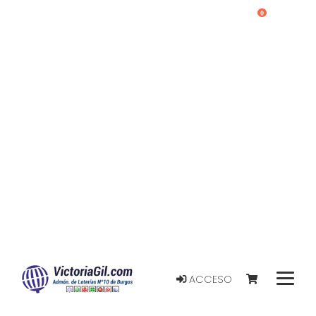
0
ACCESO