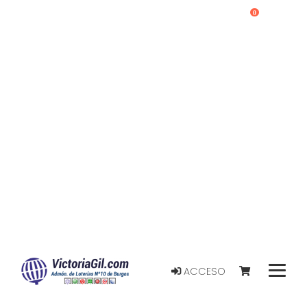
0
ACCESO