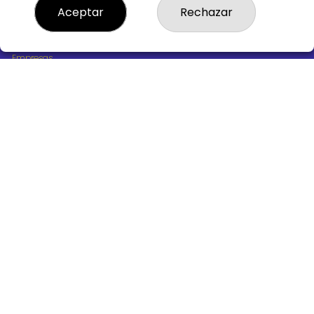
¿Quiénes somos?
Aceptar
Rechazar
Comprar lotería
Resultados
Contacto
Empresas
Boletos digitales
Acceso
Registro
REDES SOCIALES
CONTACTO
ADMINISTRACION DE LOTERIAS Nº10 BURGOS - Receptor
Oficial 18775
947487318
Clica aquí para contactar por WhatsApp
668647944
loteria@victoriagil.com
Vitoria 226 - 09007 BURGOS