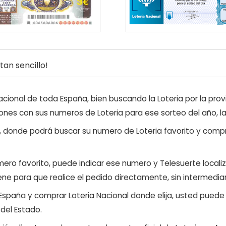
an sencillo!
ional de toda España, bien buscando la Loteria por la provi
ones con sus numeros de Loteria para ese sorteo del año, l
, donde podrá buscar su numero de Loteria favorito y compr
ero favorito, puede indicar ese numero y Telesuerte locali
ene para que realice el pedido directamente, sin intermediar
 España y comprar Loteria Nacional donde elija, usted pued
 del Estado.