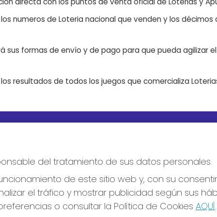
ón directa con los puntos de venta oficial de Loterias y Apu
n los numeros de Loteria nacional que venden y los décimos d
á sus formas de envío y de pago para que pueda agilizar el 
os resultados de todos los juegos que comercializa Loteri
S SOCIALES
CONTACTO
ADMINISTRACION DE LOTERIA
esponsable del tratamiento de sus datos personales.
Nº10 BURGOS - Receptor Ofic
18775
ncionamiento de este sitio web y, con su consenti
947487318
Clica aquí para contactar por
alizar el tráfico y mostrar publicidad según sus há
WhatsApp
referencias o consultar la Política de Cookies
AQUÍ
.
668647944