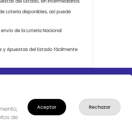
estas del Estado, sin intermediarios.
e Loteria disponibles, así puede
envío de la Loteria Nacional
as y Apuestas del Estado fácilmente
LEGAL
S
Aviso Legal
ial
Política de Privacidad
Política de Cookies
Aceptar
Rechazar
miento,
Condiciones de Compra
bitos de
Tienda de Lotería Nacional
Pago aceptado con tarjeta