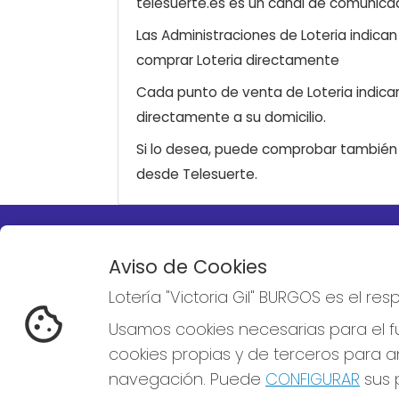
telesuerte.es es un canal de comunicaci
Las Administraciones de Loteria indica
comprar Loteria directamente
Cada punto de venta de Loteria indicar
directamente a su domicilio.
Si lo desea, puede comprobar también l
desde Telesuerte.
LOTERÍA "VICTORIA GIL"
REDE
Aviso de Cookies
BURGOS
Lotería "Victoria Gil" BURGOS es el r
¿Quiénes somos?
Comprar lotería
Usamos cookies necesarias para el fu
Resultados
cookies propias y de terceros para an
Contacto
Empresas
navegación. Puede
CONFIGURAR
sus p
Boletos digitales